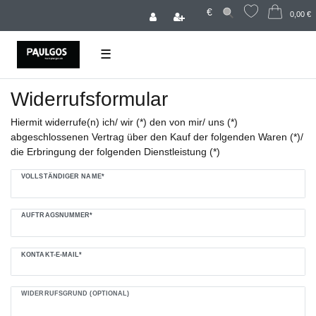
€
0,00 €
☰
Widerrufs­formular
Hiermit widerrufe(n) ich/ wir (*) den von mir/ uns (*)
abgeschlossenen Vertrag über den Kauf der folgenden Waren (*)/
die Erbringung der folgenden Dienstleistung (*)
Ceres::Template.mailFormHoneypotLabel
VOLLSTÄNDIGER NAME*
AUFTRAGSNUMMER*
KONTAKT-E-MAIL*
WIDERRUFSGRUND (OPTIONAL)