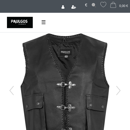
€
0,00 €
☰