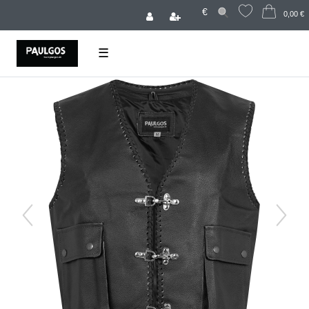
€
0,00 €
☰