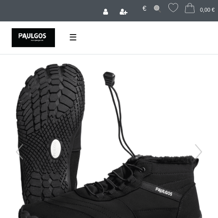
€
0,00 €
☰