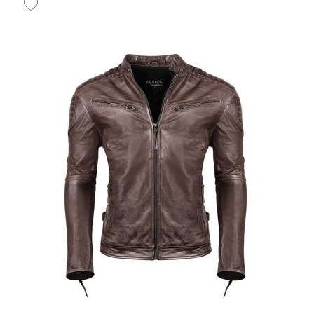
Herren Lederjacke Echtes Leder Jacke Echtleder
Übergangsjacke
ab 100,00 € *
*
inkl. MwSt.
zzgl.
Versandkosten