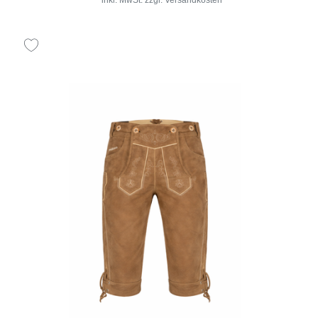
Herren Trachten Jogginghose - Design Trachten
Lederhose - JOK6
ab 25,00 € *
*
inkl. MwSt.
zzgl.
Versandkosten