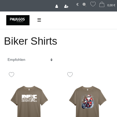
€
0,00 €
☰
Biker Shirts