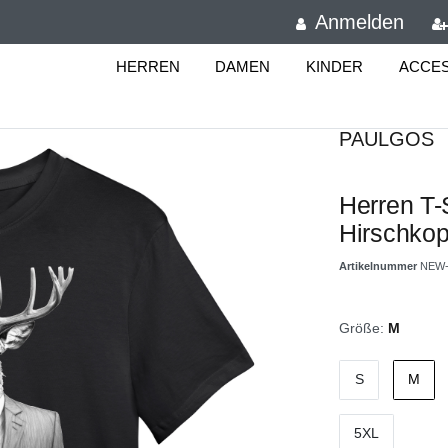
Anmelden
HERREN
DAMEN
KINDER
ACCE
PAULGOS
Herren T-S
Hirschkop
Artikelnummer
NEW-
Größe:
M
S
M
5XL