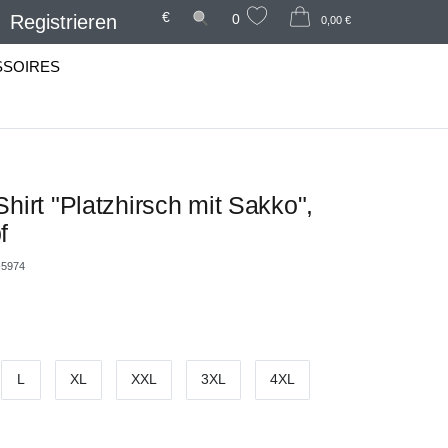
€
Registrieren
0
0,00 €
SSOIRES
hirt "Platzhirsch mit Sakko",
f
5974
L
XL
XXL
3XL
4XL