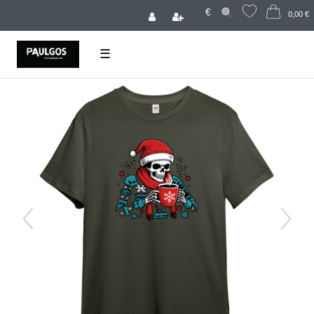
€
0,00 €
☰