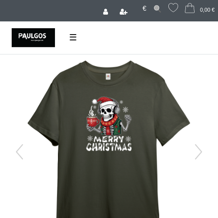
€
0,00 €
☰