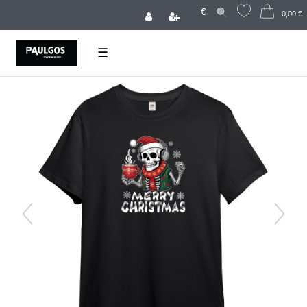
€
0,00 €
☰