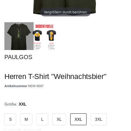
Vergrößern durch berühren
PAULGOS
Herren T-Shirt "Weihnachtsbier"
Artikelnummer
NEW-6697
Größe:
XXL
S
M
L
XL
XXL
3XL