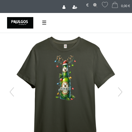
€
0,00 €
☰