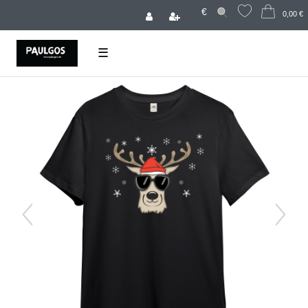
€
0,00 €
☰