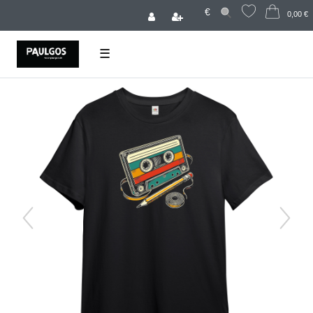
€
0,00 €
☰