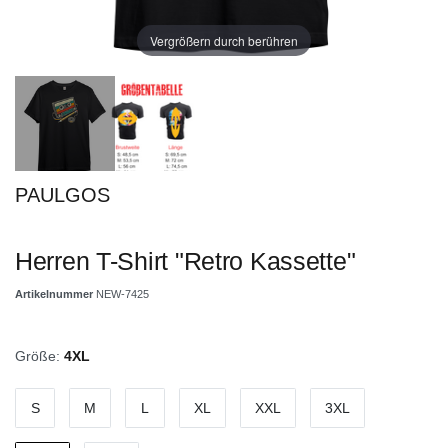
Vergrößern durch berühren
PAULGOS
Herren T-Shirt "Retro Kassette"
Artikelnummer
NEW-7425
Größe:
4XL
S
M
L
XL
XXL
3XL