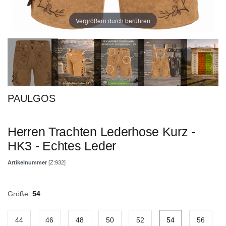
Vergrößern durch berühren
PAULGOS
Herren Trachten Lederhose Kurz -
HK3 - Echtes Leder
Artikelnummer
[Z:932]
Größe:
54
44
46
48
50
52
54
56