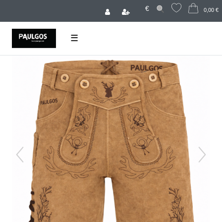
€
0,00 €
☰