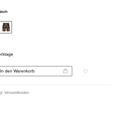
raun
erktage
In den Warenkorb
gl.
Versandkosten