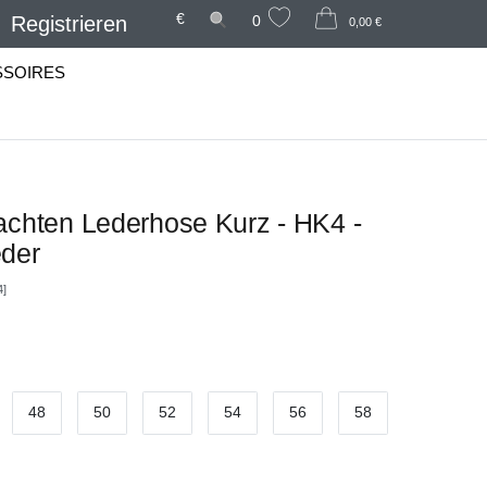
€
Registrieren
0
0,00 €
SSOIRES
achten Lederhose Kurz - HK4 -
eder
4]
48
50
52
54
56
58