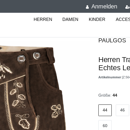
Anmelden
HERREN
DAMEN
KINDER
ACCE
PAULGOS
Herren Tr
Echtes L
Artikelnummer
[Z:56
Größe:
44
44
46
60