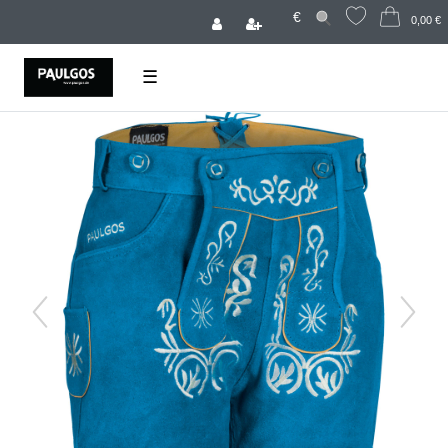
€
0,00 €
☰