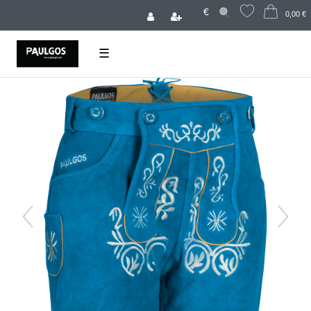
€
0,00 €
☰