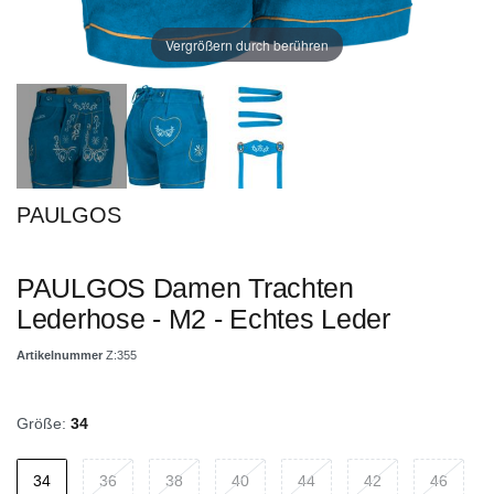
Vergrößern durch berühren
PAULGOS
PAULGOS Damen Trachten
Lederhose - M2 - Echtes Leder
Artikelnummer
Z:355
Größe:
34
34
36
38
40
44
42
46