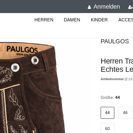
Anmelden
HERREN
DAMEN
KINDER
ACCE
PAULGOS
Herren Tr
Echtes L
Artikelnummer
[Z:21
Größe:
44
44
46
60