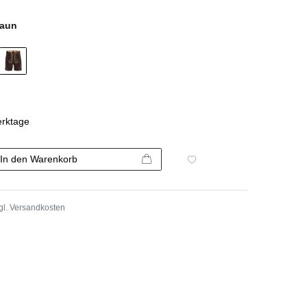
raun
erktage
In den Warenkorb
gl.
Versandkosten