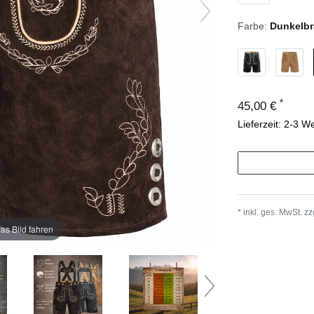
Farbe:
Dunkelb
*
45,00 €
Lieferzeit: 2-3 W
* inkl. ges. MwSt. zz
as Bild fahren