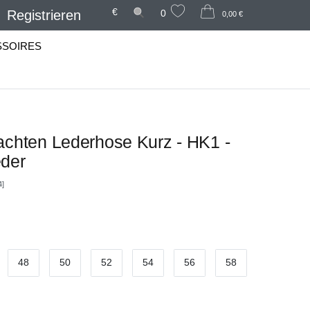
€
Registrieren
0
0,00 €
SSOIRES
achten Lederhose Kurz - HK1 -
eder
4]
48
50
52
54
56
58