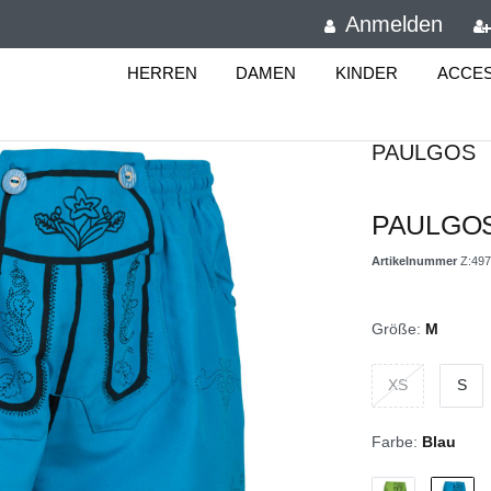
Anmelden
HERREN
DAMEN
KINDER
ACCE
PAULGOS
PAULGOS 
Artikelnummer
Z:497
Größe:
M
XS
S
Farbe:
Blau