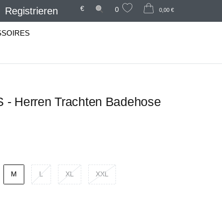
€
Registrieren
0
0,00 €
SSOIRES
- Herren Trachten Badehose
M
L
XL
XXL