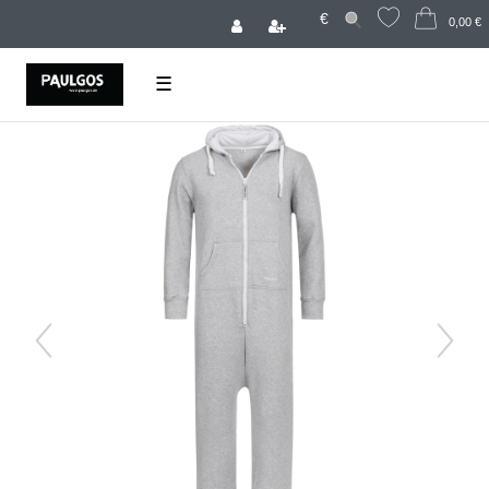
€
0,00 €
☰