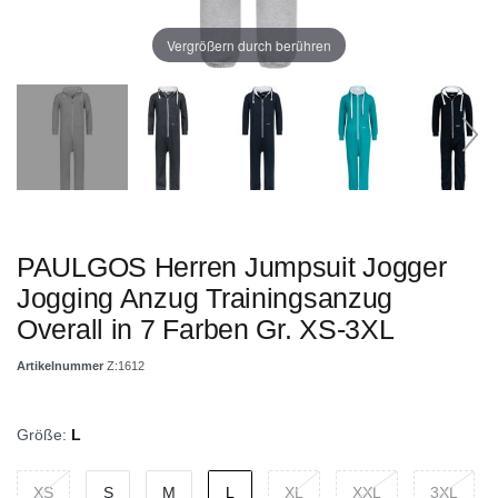
Vergrößern durch berühren
PAULGOS Herren Jumpsuit Jogger
Jogging Anzug Trainingsanzug
Overall in 7 Farben Gr. XS-3XL
Artikelnummer
Z:1612
Größe:
L
XS
S
M
L
XL
XXL
3XL