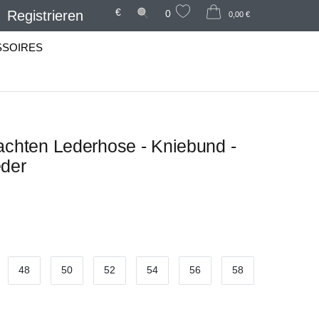
€
Registrieren
0
0,00 €
SSOIRES
achten Lederhose - Kniebund -
eder
48
50
52
54
56
58