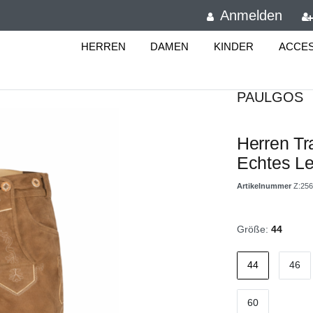
Anmelden
HERREN
DAMEN
KINDER
ACCE
PAULGOS
Herren Tr
Echtes L
Artikelnummer
Z:256
Größe:
44
44
46
60