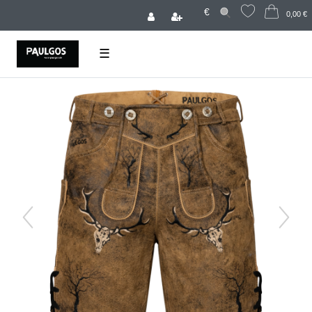
€
0,00 €
☰