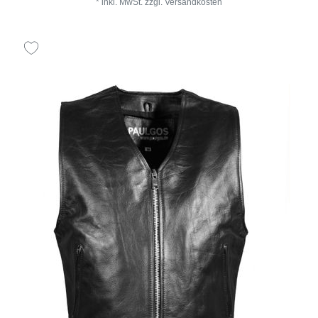
*
inkl. MwSt.
zzgl.
Versandkosten