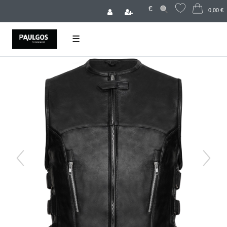
€
0,00 €
☰