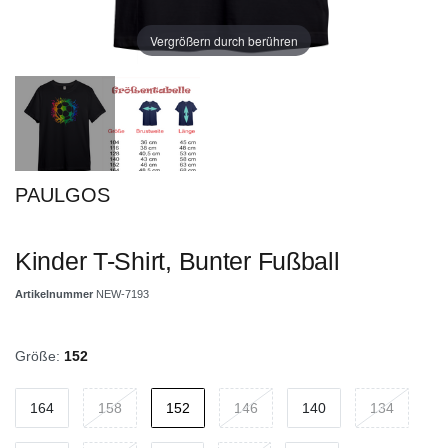
Vergrößern durch berühren
PAULGOS
Kinder T-Shirt, Bunter Fußball
Artikelnummer
NEW-7193
Größe:
152
164
158
152
146
140
134