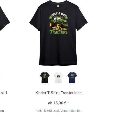
all 1
Kinder T-Shirt, Treckerliebe
ab 15,00 € *
ten
*
inkl. MwSt.
zzgl.
Versandkosten