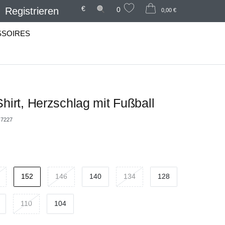
€
Registrieren
0
0,00 €
SSOIRES
Shirt, Herzschlag mit Fußball
7227
152
146
140
134
128
110
104