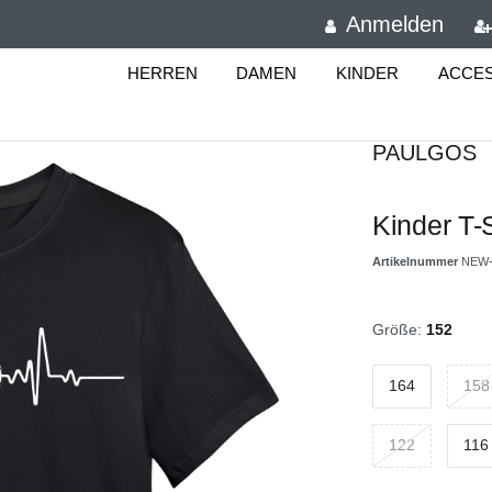
Anmelden
HERREN
DAMEN
KINDER
ACCE
PAULGOS
Kinder T-
Artikelnummer
NEW-
Größe:
152
164
158
122
116