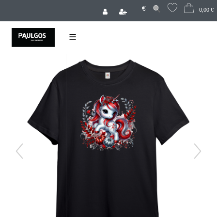
€
0,00 €
☰