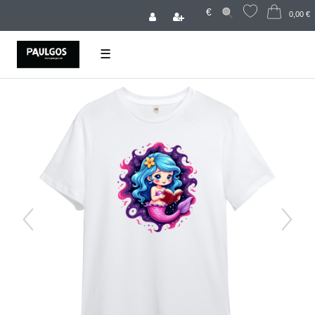
€
0,00 €
☰