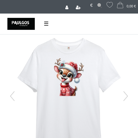
€
0,00 €
☰