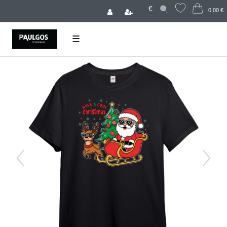
€
0,00 €
☰