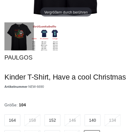
Vergrößern durch berühren
PAULGOS
Kinder T-Shirt, Have a cool Christmas
Artikelnummer
NEW-6690
Größe:
104
164
158
152
146
140
134