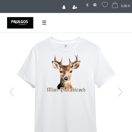
€
0,00 €
☰