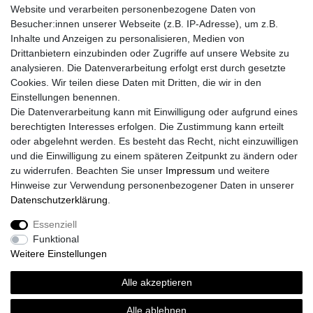
Fragen zur Bestellung?
Website und verarbeiten personenbezogene Daten von
Besucher:innen unserer Webseite (z.B. IP-Adresse), um z.B.
Zahlungsarten
Inhalte und Anzeigen zu personalisieren, Medien von
Drittanbietern einzubinden oder Zugriffe auf unsere Website zu
analysieren. Die Datenverarbeitung erfolgt erst durch gesetzte
Cookies. Wir teilen diese Daten mit Dritten, die wir in den
Einstellungen benennen.
Die Datenverarbeitung kann mit Einwilligung oder aufgrund eines
Versand
berechtigten Interesses erfolgen. Die Zustimmung kann erteilt
oder abgelehnt werden. Es besteht das Recht, nicht einzuwilligen
und die Einwilligung zu einem späteren Zeitpunkt zu ändern oder
zu widerrufen. Beachten Sie unser
Impressum
und weitere
Vorteile
Hinweise zur Verwendung personenbezogener Daten in unserer
Daten­schutz­erklärung
.
Essenziell
Funktional
Impressum
Daten­schutz­erklärung
AGB
Weitere Einstellungen
Alle akzeptieren
Widerrufs­recht
Vertrag widerrufen
Alle ablehnen