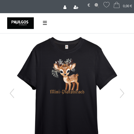
€
0,00 €
☰