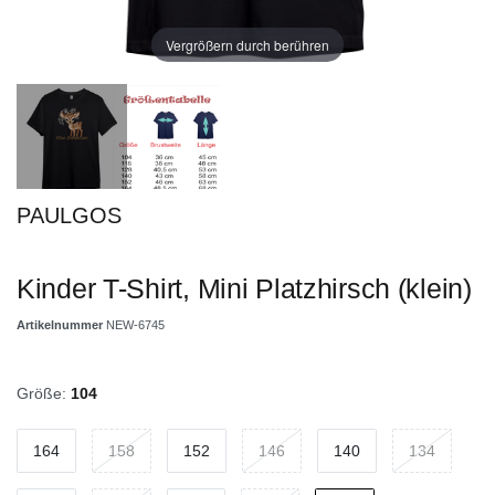
Vergrößern durch berühren
PAULGOS
Kinder T-Shirt, Mini Platzhirsch (klein)
Artikelnummer
NEW-6745
Größe:
104
164
158
152
146
140
134