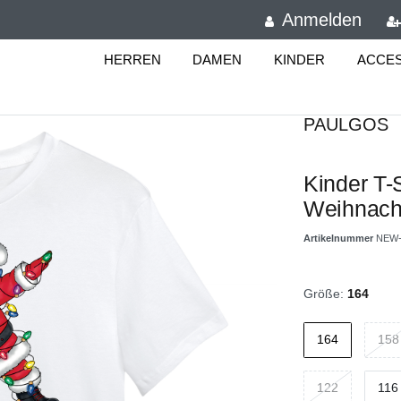
Anmelden
HERREN
DAMEN
KINDER
ACCE
PAULGOS
Kinder T-
Weihnac
Artikelnummer
NEW-
Größe:
164
164
158
122
116