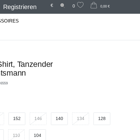
€
Registrieren
0
0,00 €
SSOIRES
Shirt, Tanzender
htsmann
6559
152
146
140
134
128
110
104