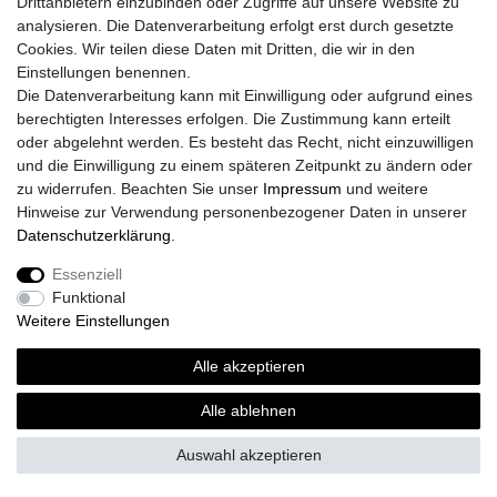
Drittanbietern einzubinden oder Zugriffe auf unsere Website zu
analysieren. Die Datenverarbeitung erfolgt erst durch gesetzte
Versand
Cookies. Wir teilen diese Daten mit Dritten, die wir in den
Einstellungen benennen.
Die Datenverarbeitung kann mit Einwilligung oder aufgrund eines
berechtigten Interesses erfolgen. Die Zustimmung kann erteilt
Vorteile
oder abgelehnt werden. Es besteht das Recht, nicht einzuwilligen
und die Einwilligung zu einem späteren Zeitpunkt zu ändern oder
zu widerrufen. Beachten Sie unser
Impressum
und weitere
Hinweise zur Verwendung personenbezogener Daten in unserer
Daten­schutz­erklärung
.
Impressum
Daten­schutz­erklärung
AGB
Essenziell
Funktional
Widerrufs­recht
Vertrag widerrufen
Weitere Einstellungen
Alle akzeptieren
Alle ablehnen
Auswahl akzeptieren