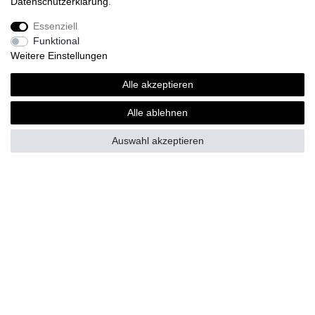
Daten­schutz­erklärung
.
ab 30,00 € *
Essenziell
*
inkl. MwSt.
zzgl.
Versandkosten
Funktional
Weitere Einstellungen
Alle akzeptieren
Fragen zur Bestellung?
Alle ablehnen
Zahlungsarten
Auswahl akzeptieren
Versand
Vorteile