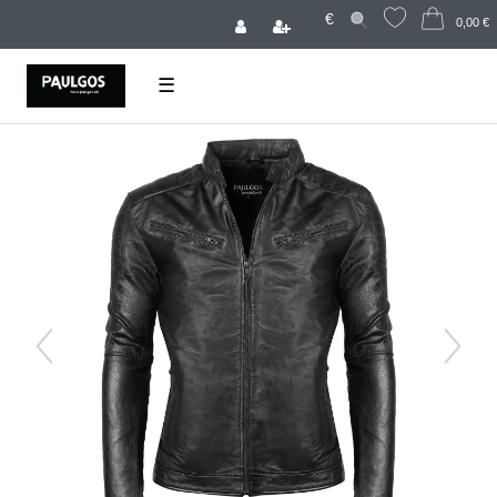
€
0,00 €
☰