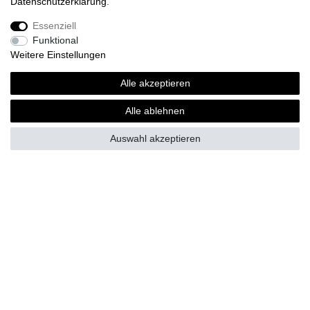
Daten­schutz­erklärung
.
ab 30,00 € *
Essenziell
*
inkl. MwSt.
zzgl.
Versandkosten
Funktional
Weitere Einstellungen
Alle akzeptieren
Fragen zur Bestellung?
Alle ablehnen
Zahlungsarten
Auswahl akzeptieren
Versand
Vorteile