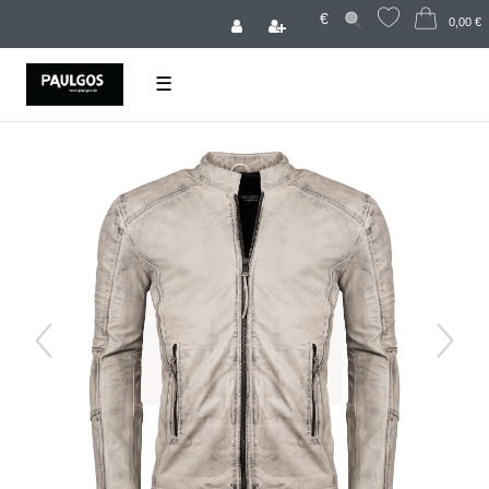
€
0,00 €
☰