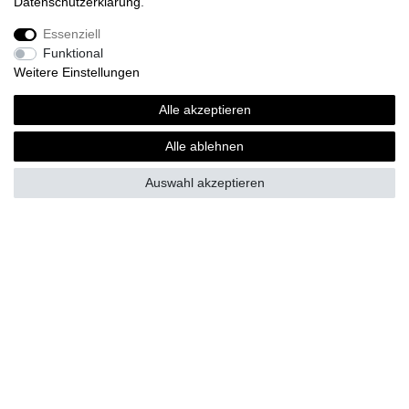
Daten­schutz­erklärung
.
ab 30,00 € *
Essenziell
*
inkl. MwSt.
zzgl.
Versandkosten
Funktional
Weitere Einstellungen
Alle akzeptieren
Fragen zur Bestellung?
Alle ablehnen
Zahlungsarten
Auswahl akzeptieren
Versand
Vorteile