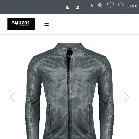
€
0,00 €
☰