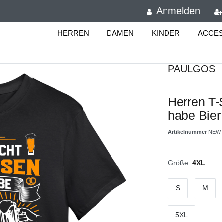
Anmelden
HERREN
DAMEN
KINDER
ACCE
PAULGOS
Herren T-S
habe Bier
Artikelnummer
NEW-
Größe:
4XL
S
M
5XL