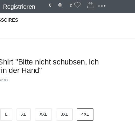
€
Registrieren
0
0,00 €
SSOIRES
hirt "Bitte nicht schubsen, ich
 in der Hand"
6198
L
XL
XXL
3XL
4XL