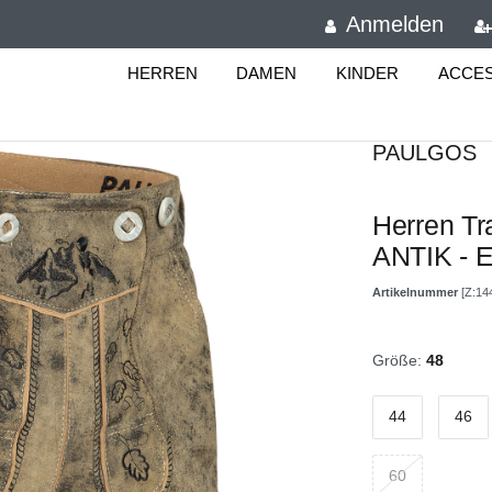
Anmelden
HERREN
DAMEN
KINDER
ACCE
PAULGOS
Herren Tr
ANTIK - E
Artikelnummer
[Z:14
Größe:
48
44
46
60