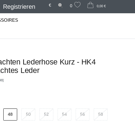
€
Registrieren
0
0,00 €
SSOIRES
achten Lederhose Kurz - HK4
chtes Leder
48]
48
50
52
54
56
58