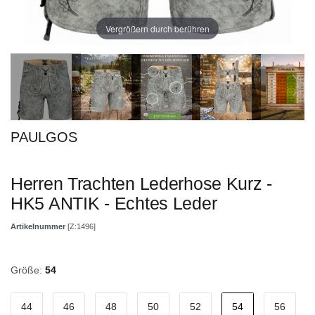
Vergrößern durch berühren
PAULGOS
Herren Trachten Lederhose Kurz -
HK5 ANTIK - Echtes Leder
Artikelnummer
[Z:1496]
Größe:
54
44
46
48
50
52
54
56