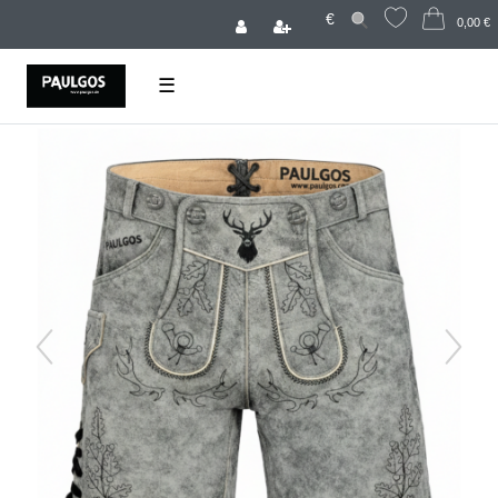
€
0,00 €
☰