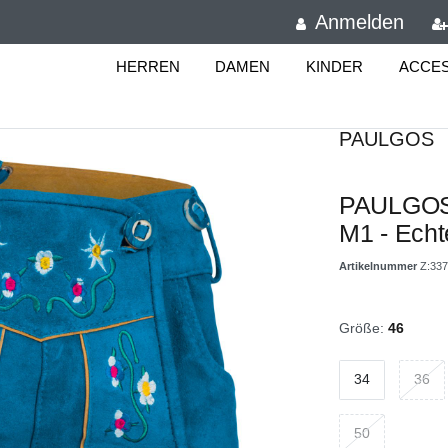
Anmelden
HERREN
DAMEN
KINDER
ACCE
PAULGOS
PAULGOS 
M1 - Echt
Artikelnummer
Z:337
Größe:
46
34
36
50