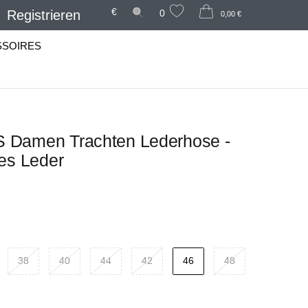
€
Registrieren
0
0,00 €
SSOIRES
Damen Trachten Lederhose -
es Leder
38
40
44
42
46
48