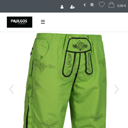
€
0,00 €
☰