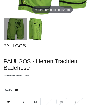
Vergrößern durch berühren
PAULGOS
PAULGOS - Herren Trachten
Badehose
Artikelnummer
Z:767
Größe:
XS
XS
S
M
L
XL
XXL