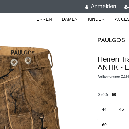
Anmelden
HERREN
DAMEN
KINDER
ACCE
PAULGOS
Herren Tr
ANTIK - E
Artikelnummer
Z:15
Größe:
60
44
46
60