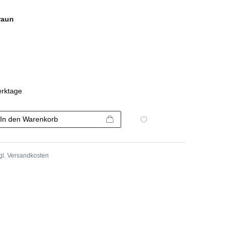
raun
erktage
In den Warenkorb
gl.
Versandkosten