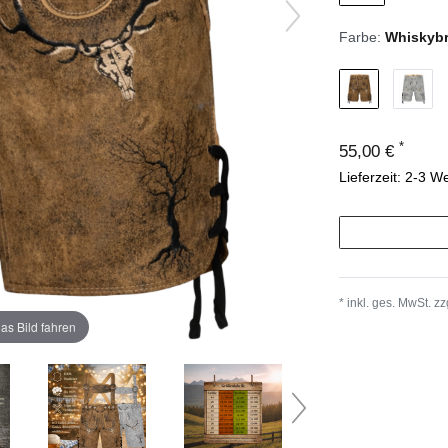
Farbe:
Whiskyb
*
55,00 €
Lieferzeit: 2-3 W
* inkl. ges. MwSt. zz
as Bild fahren