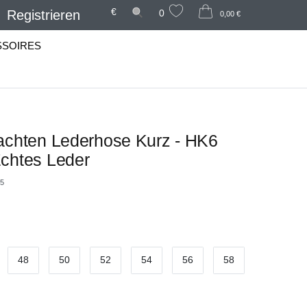
€
Registrieren
0
0,00 €
SSOIRES
achten Lederhose Kurz - HK6
chtes Leder
65
48
50
52
54
56
58