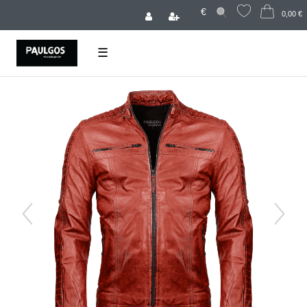
€
0,00 €
☰