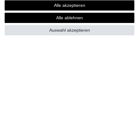
*
inkl. MwSt.
zzgl.
Versandkosten
Alle akzeptieren
Alle ablehnen
Auswahl akzeptieren
Fragen zur Bestellung?
Zahlungsarten
Versand
Vorteile