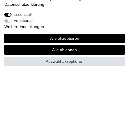
Daten­schutz­erklärung
.
Essenziell
Funktional
Weitere Einstellungen
Alle akzeptieren
Herren T-Shirt, "Platzhirsch", Hirschkopf
Alle ablehnen
ab 15,00 € *
Auswahl akzeptieren
*
inkl. MwSt.
zzgl.
Versandkosten
Fragen zur Bestellung?
Zahlungsarten