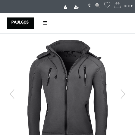
€
0,00 €
☰