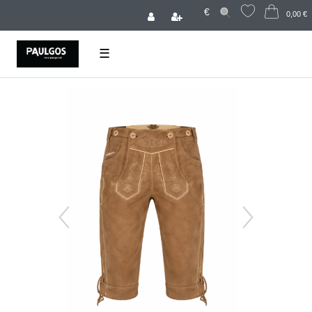
€
0,00 €
☰