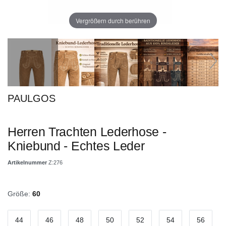
Vergrößern durch berühren
PAULGOS
Herren Trachten Lederhose -
Kniebund - Echtes Leder
Artikelnummer
Z:276
Größe:
60
44
46
48
50
52
54
56