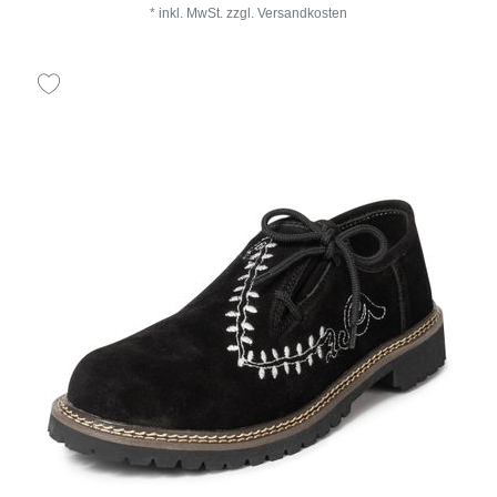
*
inkl. MwSt.
zzgl.
Versandkosten