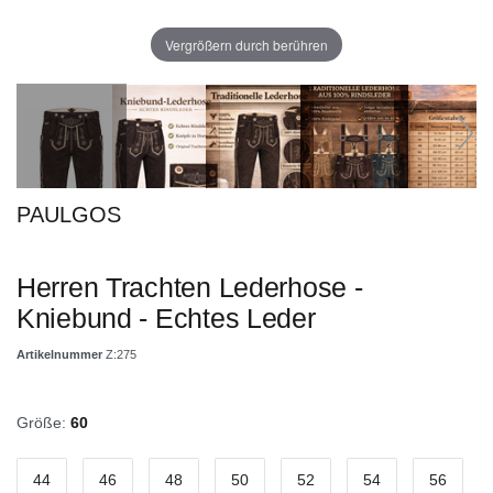
Vergrößern durch berühren
PAULGOS
Herren Trachten Lederhose -
Kniebund - Echtes Leder
Artikelnummer
Z:275
Größe:
60
44
46
48
50
52
54
56