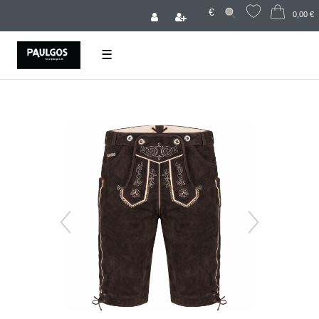
€
0,00 €
☰