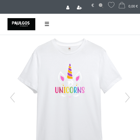
€
0,00 €
☰