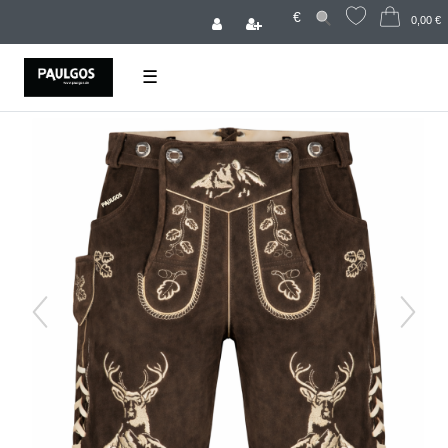
€
0,00 €
☰