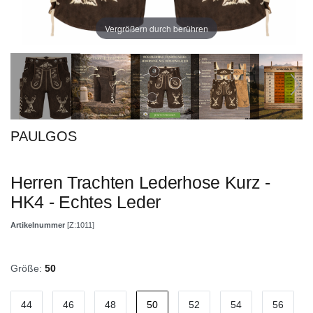
Vergrößern durch berühren
PAULGOS
Herren Trachten Lederhose Kurz -
HK4 - Echtes Leder
Artikelnummer
[Z:1011]
Größe:
50
44
46
48
50
52
54
56