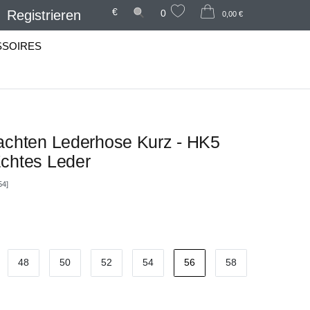
€
Registrieren
0
0,00 €
SSOIRES
achten Lederhose Kurz - HK5
chtes Leder
54]
48
50
52
54
56
58