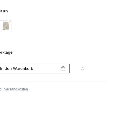
raun
erktage
In den Warenkorb
gl.
Versandkosten