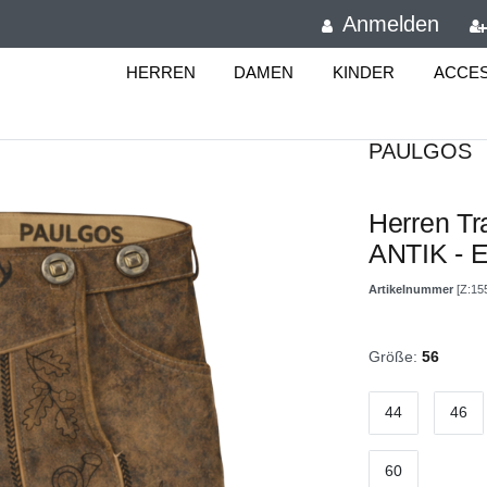
Anmelden
HERREN
DAMEN
KINDER
ACCE
PAULGOS
Herren Tr
ANTIK - E
Artikelnummer
[Z:15
Größe:
56
44
46
60