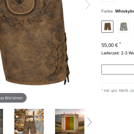
Farbe:
Whiskyb
*
55,00 €
Lieferzeit: 2-3 W
* inkl. ges. MwSt. zz
as Bild fahren