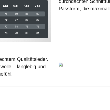
durchdachten Schnittfü
Passform, die maximale
chtem Qualitätsleder.
olle – langlebig und
efühl.