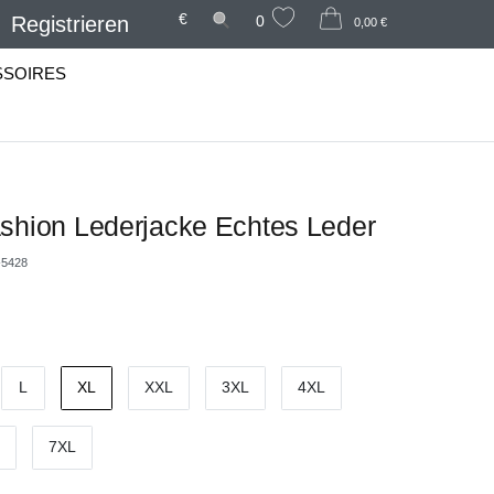
€
Registrieren
0
0,00 €
SSOIRES
shion Lederjacke Echtes Leder
5428
L
XL
XXL
3XL
4XL
7XL