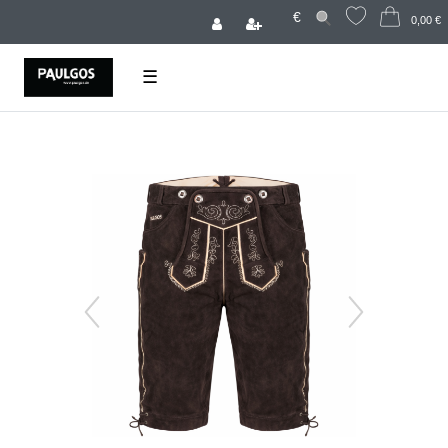
€
0,00 €
☰